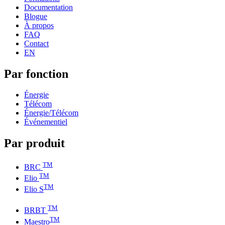
Documentation
Blogue
À propos
FAQ
Contact
EN
Par fonction
Énergie
Télécom
Énergie/Télécom
Événementiel
Par produit
TM
BRC
TM
Elio
TM
Elio S
TM
BRBT
TM
Maestro