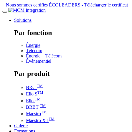
Nous sommes certifiés ÉCOLEADERS -
Télécharger le certificat
Solutions
Par fonction
Énergie
Télécom
Énergie + Télécom
Événementiel
Par produit
TM
BRC
TM
Elio S
TM
Elio
TM
BRBT
TM
Maestro
TM
Maestro XT
Galerie
Formations