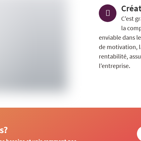
Créat
C’est g
la comp
enviable dans l
de motivation, l
rentabilité, ass
l’entreprise.
s?