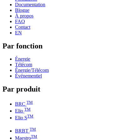
Documentation
Blogue
À propos
FAQ
Contact
EN
Par fonction
Énergie
Télécom
Énergie/Télécom
Événementiel
Par produit
TM
BRC
TM
Elio
TM
Elio S
TM
BRBT
TM
Maestro