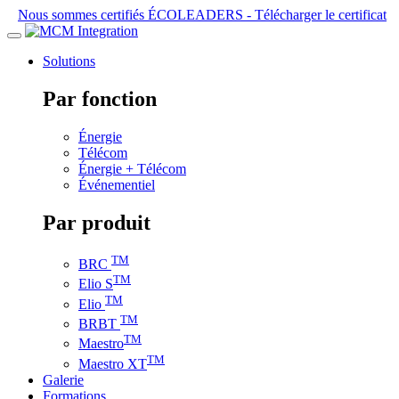
Nous sommes certifiés ÉCOLEADERS -
Télécharger le certificat
Solutions
Par fonction
Énergie
Télécom
Énergie + Télécom
Événementiel
Par produit
TM
BRC
TM
Elio S
TM
Elio
TM
BRBT
TM
Maestro
TM
Maestro XT
Galerie
Formations